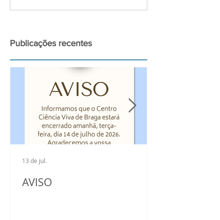
para a observação do
Ciência Viva n
grande Eclipse Solar de
2026
Publicações recentes
13 de jul.
AVISO