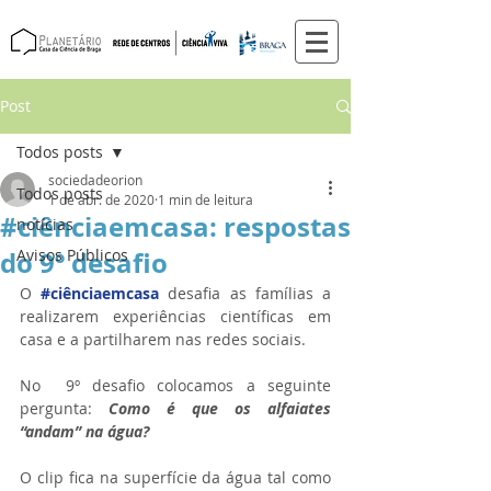
Post
Todos posts
sociedadeorion
Todos posts
1 de abr. de 2020
1 min de leitura
#ciênciaemcasa: respostas
notícias
do 9º desafio
Avisos Públicos
O 
#ciênciaemcasa
 desafia as famílias a 
realizarem experiências científicas em 
casa e a partilharem nas redes sociais. 
No  9º desafio colocamos a seguinte 
pergunta: 
Como é que os alfaiates 
“andam” na água?
O clip fica na superfície da água tal como 