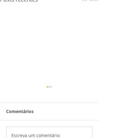
Comentários
Escreva um comentário
Palestra de preparação
Atividades bui