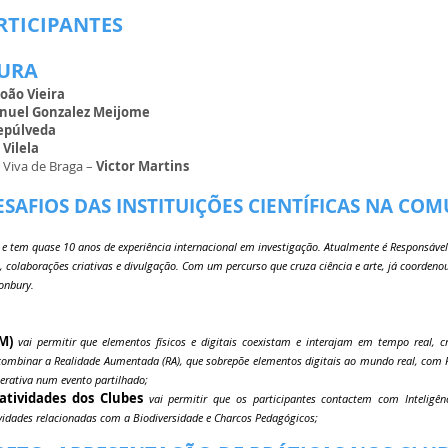
ARTICIPANTES
TURA
João Vieira
nuel Gonzalez Meijome
Sepúlveda
Vilela
 Viva de Braga –
Victor Martins
DESAFIOS DAS INSTITUIÇÕES CIENTÍFICAS NA CO
e tem quase 10 anos de experiência internacional em investigação. Atualmente é Responsáve
s, colaborações criativas e divulgação. Com um percurso que cruza ciência e arte, já coordenou
onbury.
RM)
vai permitir que elementos físicos e digitais coexistam e interajam em tempo real, c
 combinar a Realidade Aumentada (RA), que sobrepõe elementos digitais ao mundo real, com R
terativa num evento partilhado;
atividades dos Clubes
vai permitir que os participantes contactem com Inteligênc
vidades relacionadas com a Biodiversidade e Charcos Pedagógicos;