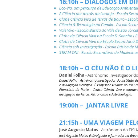
16:10h – DIÁLOGOS EM D
Eco-Via, um percurso de Educação Ambiental
A Ciência por detrás da Laranja - Escola Sec
Clube Ciência Viva de Terras de Bouro - Esco
Ciência & Tecnologia na Camilo - Escola Secu
Vale Vivo - Escola Básica do Vale de São Torca
Clube de Ciência Viva na Escola D. Sancho I 
Clube de Ciência Viva na Escola Secundária D
Ciência sob Investigação - Escola Básica de 
STEAM ON! - Escola Secundária de Maximinos
18:10h – O CÉU NÃO É O
Daniel Folha
- Astrónomo Investigador d
Daniel Folha - Astrónomo Investigador do Instituto de
e divulgação científica. É Professor Auxiliar no IU
Planetário do Porto – Centro Ciência Viva e coorden
divulgação da Física, Astronomia e Astrobiologia.
19:00h – JANTAR LIVRE
21:15h - UMA VIAGEM PE
José Augusto Matos
- Astrónomo do FISU
José Augusto Matos é divulgador e formador na área