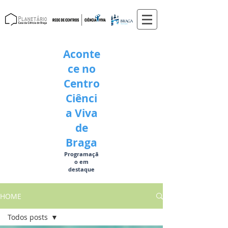
Aconte
ce no
Centro
Ciênci
a Viva
de
Braga
Programaçã
o em
destaque
HOME
Todos posts