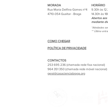
MORADA
HORÁRIO
Rua Maria Delfina Gomes nº4
9.30h às 12
4710-054 Gualtar - Braga
14.30h às 18
Abertos aos 
mediante div
*Atividades s
** Última entr
COMO CHEGAR
POLÍTICA DE PRIVACIDADE
CONTACTOS
253 695 236 (chamada rede fixa nacional)
964 351 350 (chamada rede móvel nacional)
geral@casacienciabraga.org