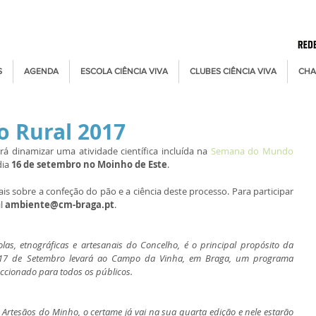
S
AGENDA
ESCOLA CIÊNCIA VIVA
CLUBES CIÊNCIA VIVA
CHA
 Rural 2017
rá dinamizar uma atividade científica incluída na 
Semana do Mundo 
ia 
16 de setembro no Moinho de Este
. 
s sobre a confeção do pão e a ciência deste processo. Para participar 
l 
ambiente@cm-braga.pt
.
colas, etnográficas e artesanais do Concelho, é o principal propósito da 
17 de Setembro levará ao Campo da Vinha, em Braga, um programa 
reccionado para todos os públicos.
Artesãos do Minho, o certame já vai na sua quarta edição e nele estarão 