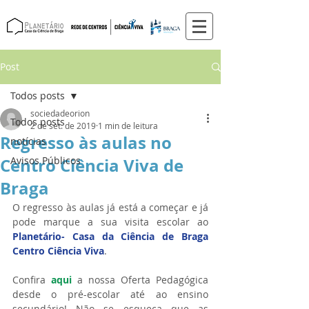
Post
Todos posts
sociedadeorion
Todos posts
2 de set. de 2019
1 min de leitura
Regresso às aulas no
notícias
Centro Ciência Viva de
Avisos Públicos
Braga
O regresso às aulas já está a começar e já 
pode marque a sua visita escolar ao 
Planetário- Casa da Ciência de Braga 
Centro Ciência Viva
.  
Confira 
aqui
 a nossa Oferta Pedagógica 
desde o pré-escolar até ao ensino 
secundário! Não se esqueça que as 