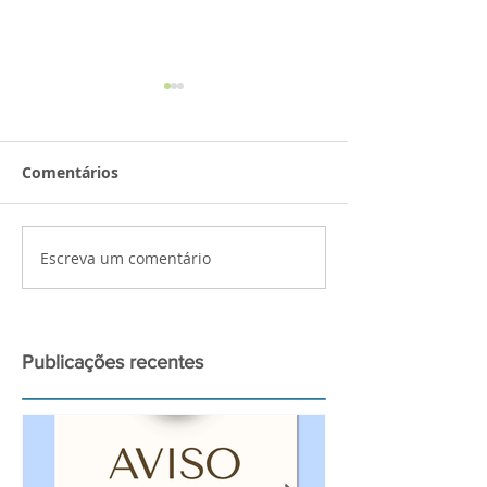
Comentários
Sarau de Outono!
Escreva um comentário
𝐀𝐭𝐢𝐯𝐢𝐝𝐚𝐝𝐞𝐬 𝐜𝐢𝐞𝐧𝐭𝐢́
𝐚 𝟏𝟏 𝐝𝐞 𝐬𝐞𝐭𝐞𝐦𝐛𝐫𝐨
Publicações recentes