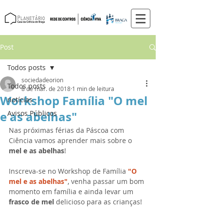
Post
Todos posts
sociedadeorion
Todos posts
8 de mar. de 2018
1 min de leitura
Workshop Família "O mel
notícias
e as abelhas"
Avisos Públicos
Nas próximas férias da Páscoa com 
Ciência vamos aprender mais sobre o 
mel e as abelhas
! 
Inscreva-se no Workshop de Família 
"O 
mel e as abelhas"
, venha passar um bom 
momento em família e ainda levar um 
frasco de mel 
delicioso para as crianças!