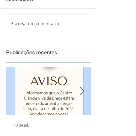
Escreva um comentário
Palestra de preparação
Atividades bui
para a observação do
Ciência Viva n
grande Eclipse Solar de
2026
Publicações recentes
13 de jul.