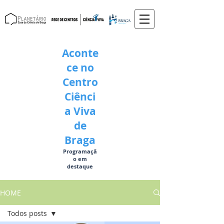
Aconte
ce no
Centro
Ciênci
a Viva
de
Braga
Programaçã
o em
destaque
HOME
Todos posts