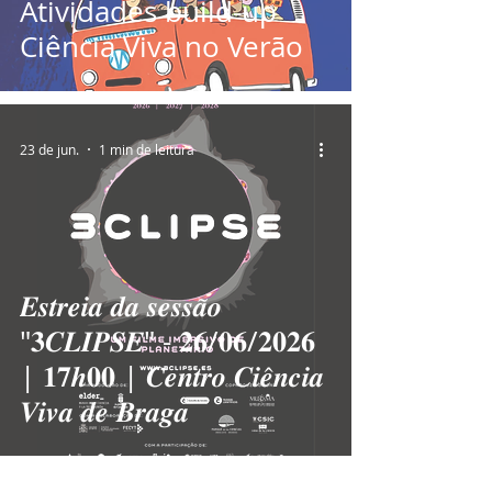
Atividades build-up
Ciência Viva no Verão
23 de jun.
1 min de leitura
𝑬𝒔𝒕𝒓𝒆𝒊𝒂 𝒅𝒂 𝒔𝒆𝒔𝒔𝒂̃𝒐
"𝟑𝑪𝑳𝑰𝑷𝑺𝑬" - 𝟐𝟔/𝟎𝟔/𝟐𝟎𝟐𝟔
| 𝟏𝟕𝒉𝟎𝟎 | 𝑪𝒆𝒏𝒕𝒓𝒐 𝑪𝒊𝒆̂𝒏𝒄𝒊𝒂
𝑽𝒊𝒗𝒂 𝒅𝒆 𝑩𝒓𝒂𝒈𝒂