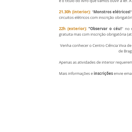
é o título do livro que vamos ouvir a ler. 
21.30h (interior):
 "
Monstros elétricos!
circuitos elétricos com inscrição obrigató
22h (exterior): 
"Observar o céu!
" no 
gratuita mas com inscrição obrigatória (
Venha conhecer o Centro Ciência Viva de B
de Brag
Apenas as atividades de interior requerem 
Mais informações e 
inscrições
 envie emai