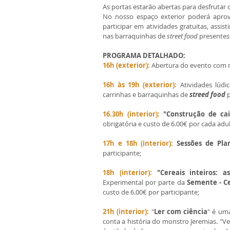
As portas estarão abertas para desfrutar d
No nosso espaço exterior poderá aprov
participar em atividades gratuitas, assi
nas barraquinhas de 
street food
 presentes
PROGRAMA DETALHADO:
16h (exterior):
 Abertura do evento com 
16h às 19h (exterior):
 Atividades lúdic
carrinhas e barraquinhas de 
streed food
 
16.30h (interior): 
"Construção de ca
obrigatória e custo de 6.00€ por cada adu
17h e 18h (interior): 
Sessões de Pla
participante;
18h (interior): 
"Cereais inteiros: 
Experimental por parte da 
Semente - C
custo de 6.00€ por participante;
21h (interior):
 "
Ler com ciência
" é um
conta a história do monstro Jeremias. "Ven