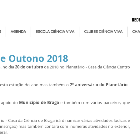
S
AGENDA
ESCOLA CIÊNCIA VIVA
CLUBES CIÊNCIA VIVA
CHA
de Outono 2018
 no dia 
20 de outubro
 de 2018 no Planetário - Casa da Ciência Centro 
r esta estação do ano mas também o 
2º aniversário do Planetário - 
 apoio do 
Município de Braga
 e também com vários parceiros, que 
rio - Casa da Ciência de Braga irá dinamizar várias atividades lúdicas e 
científicas no seu interior (que requerem inscrição) mas também contará com inúmeras atividades no exterior, 
eral.