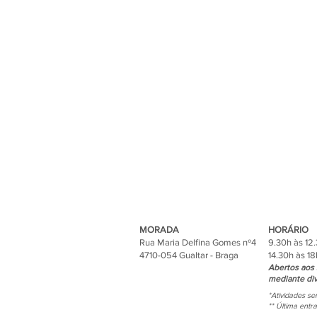
MORADA
HORÁRIO
Rua Maria Delfina Gomes nº4
9.30h às 12
4710-054 Gualtar - Braga
14.30h às 18
Abertos aos 
mediante div
*Atividades s
** Última entr