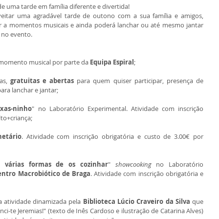
e uma tarde em família diferente e divertida!
eitar uma agradável tarde de outono com a sua família e amigos, 
stir a momentos musicais e ainda poderá lanchar ou até mesmo jantar 
 no evento.
momento musical por parte da 
Equipa Espiral
;
as, 
gratuitas e abertas
 para quem quiser participar, presença de 
para lanchar e jantar;
ixas-ninho
" no Laboratório Experimental. Atividade com inscrição 
lto+criança;
netário
. Atividade com inscrição obrigatória e custo de 3.00€ por 
as várias formas de os cozinhar
" 
showcooking
 no Laboratório 
entro Macrobiótico de Braga
. Atividade com inscrição obrigatória e 
a atividade dinamizada pela
 Biblioteca Lúcio Craveiro da Silva
 que 
ci-te Jeremias!" (texto de Inês Cardoso e ilustração de Catarina Alves) 