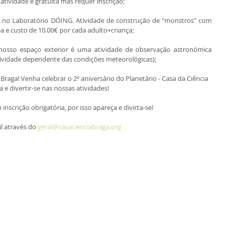
A atividade é gratuita mas requer inscrição;
" no Laboratório DÓING. Atividade de construção de "monstros" com 
ria e custo de 10.00€ por cada adulto+criança;
nosso espaço exterior é uma atividade de observação astronómica 
atividade dependente das condições meteorológicas);
raga! Venha celebrar o 2º aniversário do Planetário - Casa da Ciência 
a e divertir-se nas nossas atividades!
inscrição obrigatória, por isso apareça e divirta-se!
l através do 
geral@casacienciabraga.org