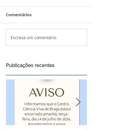
Comentários
Sarau de Outono!
Escreva um comentário
𝐀𝐭𝐢𝐯𝐢𝐝𝐚𝐝𝐞𝐬 𝐜𝐢𝐞𝐧𝐭𝐢́
𝐚 𝟏𝟏 𝐝𝐞 𝐬𝐞𝐭𝐞𝐦𝐛𝐫𝐨
Publicações recentes