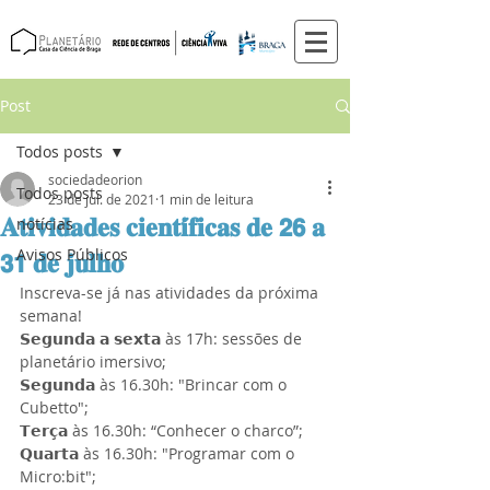
Post
Todos posts
sociedadeorion
Todos posts
23 de jul. de 2021
1 min de leitura
𝐀𝐭𝐢𝐯𝐢𝐝𝐚𝐝𝐞𝐬 𝐜𝐢𝐞𝐧𝐭𝐢́𝐟𝐢𝐜𝐚𝐬 𝐝𝐞 𝟮𝟲 𝐚
notícias
𝟯𝟭 𝐝𝐞 𝐣𝐮𝐥𝐡𝐨
Avisos Públicos
Inscreva-se já nas atividades da próxima 
semana! 
𝗦𝗲𝗴𝘂𝗻𝗱𝗮 𝗮 𝘀𝗲𝘅𝘁𝗮 às 17h: sessões de 
planetário imersivo;
𝗦𝗲𝗴𝘂𝗻𝗱𝗮 às 16.30h: "Brincar com o 
Cubetto";
𝗧𝗲𝗿𝗰̧𝗮 às 16.30h: “Conhecer o charco”; 
𝗤𝘂𝗮𝗿𝘁𝗮 às 16.30h: "Programar com o 
Micro:bit";