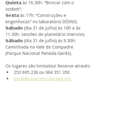
𝗤𝘂𝗶𝗻𝘁𝗮 às 16.30h: “Brincar com o 
ozobot”;
𝗦𝗲𝘅𝘁𝗮 às 17h: “Construções e 
engenhocas” no laboratório DÓING;
𝗦𝗮́𝗯𝗮𝗱𝗼 (dia 31 de julho) às 10h e às 
11.30h: sessões de planetário imersivo;
𝗦𝗮́𝗯𝗮𝗱𝗼 (dia 31 de julho) às 9.30h: 
Caminhada no Vale do Compadre 
(Parque Nacional Peneda-Gerês).
Os lugares são limitados! Reserve através:
253 695 236 ou 964 351 350
geral@casacienciabraga.org