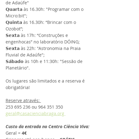
de Adaúfe"
𝗤𝘂𝗮𝗿𝘁𝗮 às 16.30h: "Programar com o 
Micro:bit"; 
𝗤𝘂𝗶𝗻𝘁𝗮 às 16.30h: “Brincar com o 
Ozobot”; 
𝗦𝗲𝘅𝘁𝗮 às 17h: “Construções e 
engenhocas” no laboratório DÓING;
𝗦𝗲𝘅𝘁𝗮 às 22h: "Astronomia na Praia 
Fluvial de Adaúfe";
𝗦𝗮́𝗯𝗮𝗱𝗼 às 10h e 11:30h: "Sessão de 
Planetário".
Os lugares são limitados e a reserva é 
obrigatória! 
Reserve através: 
253 695 236 ou 964 351 350 
geral@casacienciabraga.org 
Custo da entrada no Centro Ciência Viva:
Geral = 
4€