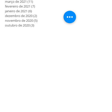
março de 2021
(11)
11 posts
fevereiro de 2021
(7)
7 posts
janeiro de 2021
(6)
6 posts
dezembro de 2020
(2)
2 posts
novembro de 2020
(5)
5 posts
outubro de 2020
(3)
3 posts
setembro de 2020
(6)
6 posts
agosto de 2020
(3)
3 posts
julho de 2020
(10)
10 posts
junho de 2020
(19)
19 posts
maio de 2020
(41)
41 posts
MORADA
Rua Maria Delfina Gomes nº4
4710-054 Gualtar - Braga
COMO CHEGAR
HORÁRIO
9.30h às 12.30h
14.30h às 18h
Abertos aos sábados, domingos e feriados mediante
divulgação e programação prévia.
*Atividades sempre mediante marcação.