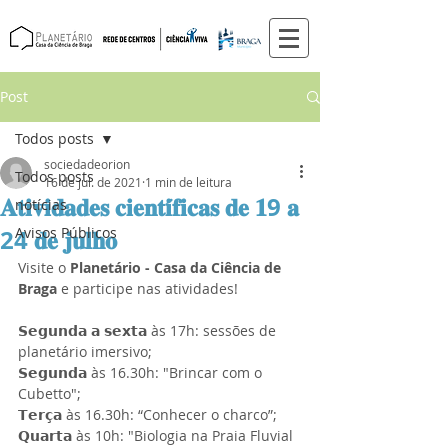
Post
Todos posts
sociedadeorion
Todos posts
16 de jul. de 2021
1 min de leitura
𝐀𝐭𝐢𝐯𝐢𝐝𝐚𝐝𝐞𝐬 𝐜𝐢𝐞𝐧𝐭𝐢́𝐟𝐢𝐜𝐚𝐬 𝐝𝐞 𝟏9 𝐚
notícias
24 𝐝𝐞 𝐣𝐮𝐥𝐡𝐨
Avisos Públicos
Visite o 
Planetário - Casa da Ciência de 
Braga
 e participe nas atividades! 
𝗦𝗲𝗴𝘂𝗻𝗱𝗮 𝗮 𝘀𝗲𝘅𝘁𝗮 às 17h: sessões de 
planetário imersivo; 
𝗦𝗲𝗴𝘂𝗻𝗱𝗮 às 16.30h: "Brincar com o 
Cubetto"; 
𝗧𝗲𝗿𝗰̧𝗮 às 16.30h: “Conhecer o charco”; 
𝗤𝘂𝗮𝗿𝘁𝗮 às 10h: "Biologia na Praia Fluvial 