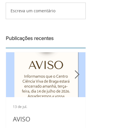
Escreva um comentário
Palestra de preparação
Atividades bui
para a observação do
Ciência Viva n
grande Eclipse Solar de
2026
Publicações recentes
13 de jul.
AVISO