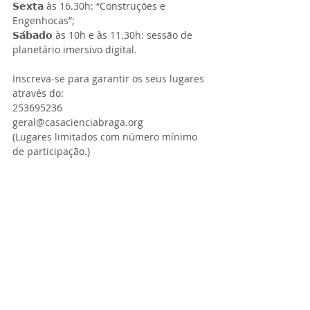
𝗦𝗲𝘅𝘁𝗮 às 16.30h: “Construções e 
Engenhocas”;
𝗦𝗮́𝗯𝗮𝗱𝗼 às 10h e às 11.30h: sessão de 
planetário imersivo digital.
Inscreva-se para garantir os seus lugares 
através do: 
253695236
geral@casacienciabraga.org 
(Lugares limitados com número mínimo 
de participação.)