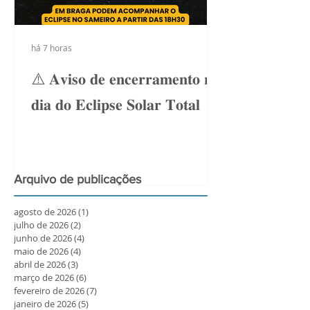
há 7 horas
⚠️ 𝐀𝐯𝐢𝐬𝐨 𝐝𝐞 𝐞𝐧𝐜𝐞𝐫𝐫𝐚𝐦𝐞𝐧𝐭𝐨 𝐧𝐨
𝐝𝐢𝐚 𝐝𝐨 𝐄𝐜𝐥𝐢𝐩𝐬𝐞 𝐒𝐨𝐥𝐚𝐫 𝐓𝐨𝐭𝐚𝐥
Arquivo de publicações
agosto de 2026
(1)
1 post
julho de 2026
(2)
2 posts
junho de 2026
(4)
4 posts
maio de 2026
(4)
4 posts
abril de 2026
(3)
3 posts
março de 2026
(6)
6 posts
fevereiro de 2026
(7)
7 posts
janeiro de 2026
(5)
5 posts