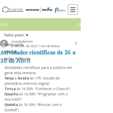
Post
Todos posts
sociedadeorion
Todos posts
27 de abr. de 2022
1 min de leitura
𝐀𝐭𝐢𝐯𝐢𝐝𝐚𝐝𝐞𝐬 𝐜𝐢𝐞𝐧𝐭𝐢́𝐟𝐢𝐜𝐚𝐬 𝐝𝐞 𝟐6 𝐚
notícias
30 𝐝𝐞 Abril
Avisos Públicos
Atividades científicas para o público em 
geral esta semana:
Terça
 a 𝗦𝗲𝘅𝘁𝗮 às 17h: sessão de 
planetário imersivo digital;
𝗧𝗲𝗿𝗰̧𝗮 às 16.30h: “Conhecer o Charco”;
𝗤𝘂𝗮𝗿𝘁𝗮 às 16.30h: “Programar com o 
micro:bit”;
𝗤𝘂𝗶𝗻𝘁𝗮 às 16.30h: “Brincar com o 
Ozobot”; 