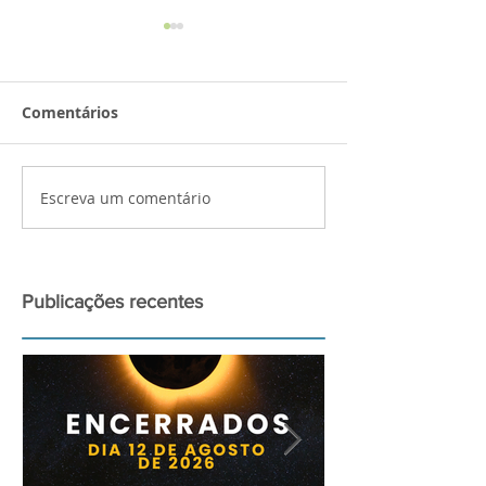
AVISO
Comentários
Escreva um comentário
Palestra de pr
para a observa
grande Eclipse
2026
Publicações recentes