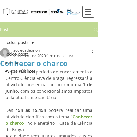
Post
Todos posts
sociedadeorion
Todos posts
29 de mai. de 2020
1 min de leitura
Conhecer o charco
notícias
Avisos Públicos
Depois de um período de encerramento o 
Centro Ciência Viva de Braga, regressará à 
atividade presencial no próximo dia 
1 de 
Junho
, com os condicionalismos impostos 
pela atual crise sanitária. 
Das 
15h às 15.45h
 poderá realizar uma 
atividade científica com o tema "
Conhecer 
o charco
" no Planetário - Casa da Ciência 
de Braga. 
A atividade tem lugares limitados, custos 