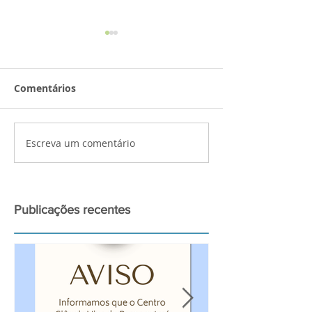
Comentários
Sarau de Outono!
Escreva um comentário
𝐀𝐭𝐢𝐯𝐢𝐝𝐚𝐝𝐞𝐬 𝐜𝐢𝐞𝐧𝐭𝐢́
𝐚 𝟏𝟏 𝐝𝐞 𝐬𝐞𝐭𝐞𝐦𝐛𝐫𝐨
Publicações recentes