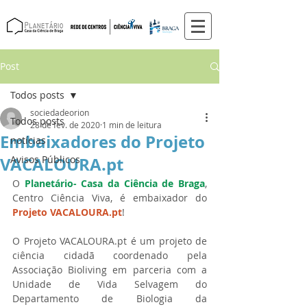
Post
Todos posts
sociedadeorion
Todos posts
28 de fev. de 2020
1 min de leitura
Embaixadores do Projeto
notícias
VACALOURA.pt
Avisos Públicos
O 
Planetário- Casa da Ciência de Braga
, 
Centro Ciência Viva, é embaixador do 
Projeto VACALOURA.pt
!
O Projeto VACALOURA.pt é um projeto de 
ciência cidadã coordenado pela 
Associação Bioliving em parceria com a 
Unidade de Vida Selvagem do 
Departamento de Biologia da 