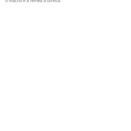
o macho e a fêmea à direita. 