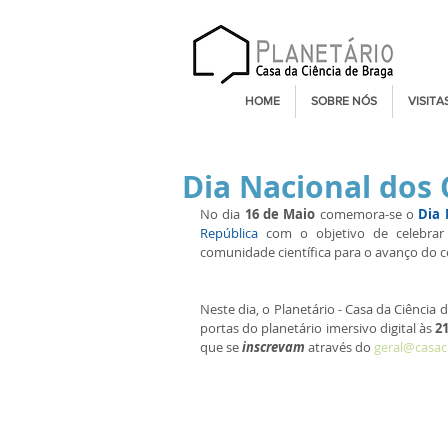
HOME
SOBRE NÓS
VISITA
Dia Nacional dos 
No dia 
16 de Maio
 comemora-se o
 Dia 
República
 com o objetivo de celebrar 
comunidade científica para o avanço do c
Neste dia, o Planetário - Casa da Ciência
portas do planetário imersivo digital às 
2
que se 
inscrevam 
através do 
geral@casac