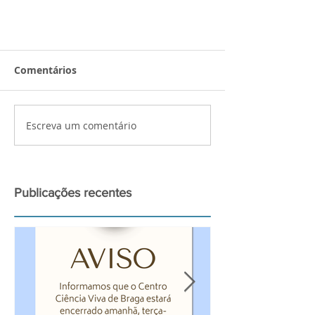
Resultado e classficação da
Comentários
BGCT 2ª fase
Resultado da bolsa BGCT2018 2ª
fase
Escreva um comentário
Publicações recentes