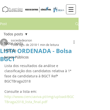
Post
Todos posts
sociedadeorion
Todos posts
13 de ago. de 2018
1 min de leitura
LISTA ORDENADA - Bolsa
notícias
BGCT
Avisos Públicos
Lista dos resultados da análise e 
classificação dos candidatos relativa à 1ª 
fase da candidatura à BGCT Refª 
BGCTBraga2018
Consulte a lista em: 
http://www.cienciaviva.pt/img/upload/BGC
TBraga2018_lista_final.pdf