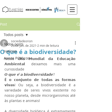
Post
Todos posts
sociedadeorion
Todos posts
26 de jan. de 2021
2 min de leitura
O que é a biodiversidade?
notícias
Avisos Públicos
Neste 𝗗𝗶𝗮 𝗠𝘂𝗻𝗱𝗶𝗮𝗹 𝗱𝗮 𝗘𝗱𝘂𝗰𝗮𝗰̧𝗮̃𝗼 
𝗔𝗺𝗯𝗶𝗲𝗻𝘁𝗮𝗹 deixamos mais uma 
curiosidade 
𝙊 𝙦𝙪𝙚 𝙚́ 𝙖 𝙗𝙞𝙤𝙙𝙞𝙫𝙚𝙧𝙨𝙞𝙙𝙖𝙙𝙚?
É
𝗼 𝗰𝗼𝗻𝗷𝘂𝗻𝘁𝗼 𝗱𝗲 𝘁𝗼𝗱𝗮𝘀 𝗮𝘀 𝗳𝗼𝗿𝗺𝗮𝘀 
𝘃𝗶𝘃𝗮𝘀!
 Ou seja, a biodiversidade é a 
variedade de seres vivos existente no 
nosso planeta, desde microrganismos até 
às plantas e animais!
A diversidade biológica é extremamente 