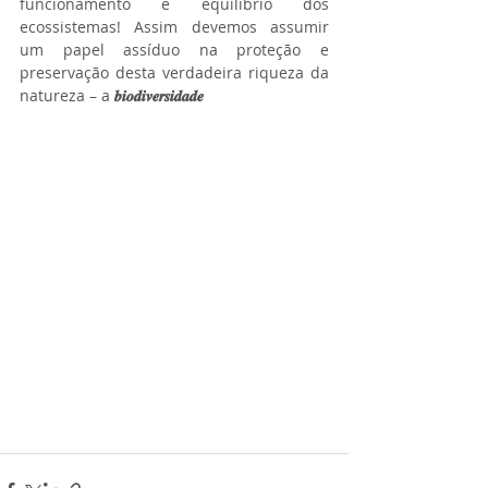
funcionamento e equilíbrio dos 
ecossistemas! Assim devemos assumir 
um papel assíduo na proteção e 
preservação desta verdadeira riqueza da 
natureza – a
 𝒃𝒊𝒐𝒅𝒊𝒗𝒆𝒓𝒔𝒊𝒅𝒂𝒅𝒆