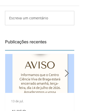
Escreva um comentário
Palestra de preparação
Atividades bui
para a observação do
Ciência Viva n
grande Eclipse Solar de
2026
Publicações recentes
13 de jul.