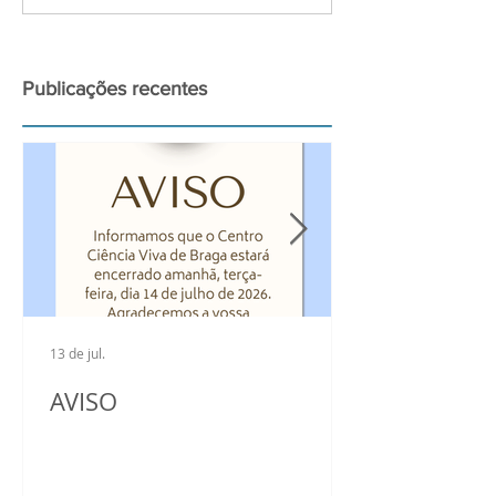
para a observação do
Ciência Viva n
grande Eclipse Solar de
2026
Publicações recentes
13 de jul.
AVISO