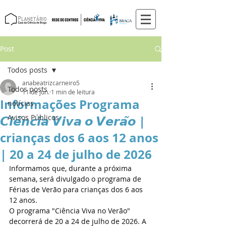
Post
Todos posts
anabeatrizcarneiro5
Todos posts
11 de jun.
1 min de leitura
Informações Programa
notícias
𝘾𝙞𝙚̂𝙣𝙘𝙞𝙖 𝙑𝙞𝙫𝙖 𝙤 𝙑𝙚𝙧𝙖̃𝙤 |
Avisos Públicos
crianças dos 6 aos 12 anos
| 20 a 24 de julho de 2026
Informamos que, durante a próxima 
semana, será divulgado o programa de 
Férias de Verão para crianças dos 6 aos 
12 anos.
O programa "Ciência Viva no Verão" 
decorrerá de 20 a 24 de julho de 2026. A 