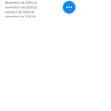
dezembro de 2020
(2)
2 posts
novembro de 2020
(5)
5 posts
outubro de 2020
(3)
3 posts
setembro de 2020
(6)
6 posts
agosto de 2020
(3)
3 posts
julho de 2020
(10)
10 posts
junho de 2020
(19)
19 posts
maio de 2020
(41)
41 posts
MORADA
Rua Maria Delfina Gomes nº4
4710-054 Gualtar - Braga
COMO CHEGAR
HORÁRIO
9.30h às 12.30h
14.30h às 18h
Abertos aos sábados, domingos e feriados mediante
divulgação e programação prévia.
*Atividades sempre mediante marcação.
** Última entrada 17.00h.
SIGA-NOS