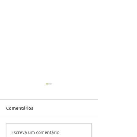
Comentários
Escreva um comentário
Palestra de preparação
Atividades bui