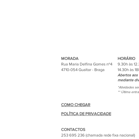
MORADA
HORÁRIO
Rua Maria Delfina Gomes nº4
9.30h às 12
4710-054 Gualtar - Braga
14.30h às 18
Abertos aos 
mediante div
*Atividades s
** Última entr
COMO CHEGAR
POLÍTICA DE PRIVACIDADE
CONTACTOS
253 695 236 (chamada rede fixa nacional)