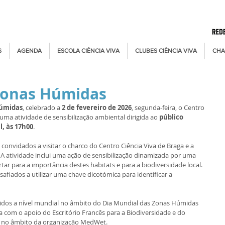
S
AGENDA
ESCOLA CIÊNCIA VIVA
CLUBES CIÊNCIA VIVA
CHA
Zonas Húmidas
Húmidas
, celebrado a 
2 de fevereiro de 2026
, segunda-feira, o Centro 
uma atividade de sensibilização ambiental dirigida ao 
público 
l, às 17h00
.
 convidados a visitar o charco do Centro Ciência Viva de Braga e a 
. A atividade inclui uma ação de sensibilização dinamizada por uma 
tar para a importância destes habitats e para a biodiversidade local. 
afiados a utilizar uma chave dicotómica para identificar a 
vidos a nível mundial no âmbito do Dia Mundial das Zonas Húmidas 
com o apoio do Escritório Francês para a Biodiversidade e do 
a, no âmbito da organização MedWet.