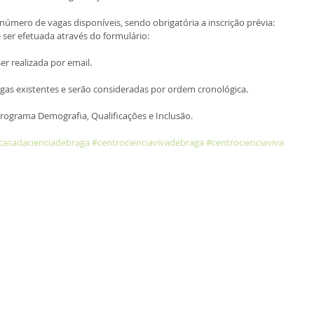
 número de vagas disponíveis, sendo obrigatória a inscrição prévia: 
e ser efetuada através do formulário: 
ser realizada por email.
vagas existentes e serão consideradas por ordem cronológica.
rograma Demografia, Qualificações e Inclusão.
casadacienciadebraga
#centrocienciavivadebraga
#centrocienciaviva