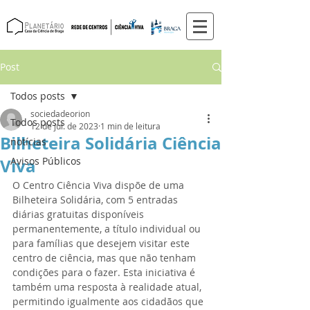
Post
Todos posts
sociedadeorion
Todos posts
12 de jul. de 2023
1 min de leitura
Bilheteira Solidária Ciência
notícias
Viva
Avisos Públicos
O Centro Ciência Viva dispõe de uma 
Bilheteira Solidária, com 5 entradas 
diárias gratuitas disponíveis 
permanentemente, a título individual ou 
para famílias que desejem visitar este 
centro de ciência, mas que não tenham 
condições para o fazer. Esta iniciativa é 
também uma resposta à realidade atual, 
permitindo igualmente aos cidadãos que 