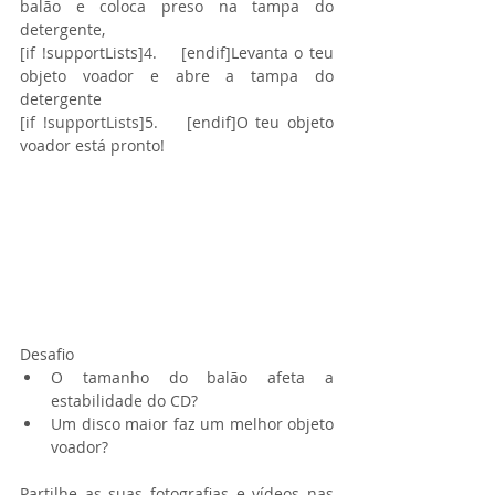
balão e coloca preso na tampa do 
detergente,
[if !supportLists]4.    [endif]Levanta o teu 
objeto voador e abre a tampa do 
detergente
[if !supportLists]5.    [endif]O teu objeto 
voador está pronto!
Desafio​ 
O tamanho do balão afeta a 
estabilidade do CD?  
Um disco maior faz um melhor objeto 
voador? 
Partilhe as suas fotografias e vídeos nas 