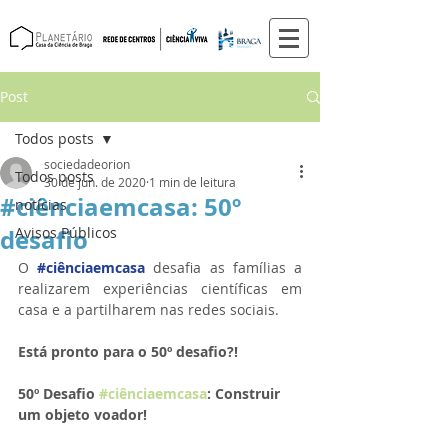
Post
Todos posts
sociedadeorion
Todos posts
30 de jun. de 2020
1 min de leitura
#ciênciaemcasa: 50º
notícias
desafio
Avisos Públicos
O 
#ciênciaemcasa
 desafia as famílias a 
realizarem experiências científicas em 
casa e a partilharem nas redes sociais. 
Está pronto para o 50º desafio?!
50º Desafio 
#ciênciaemcasa
: Construir 
um objeto voador!