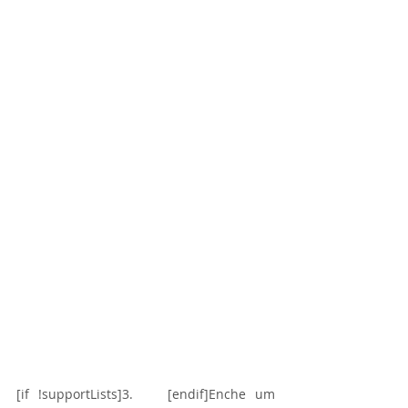
[if !supportLists]3.    [endif]Enche um 