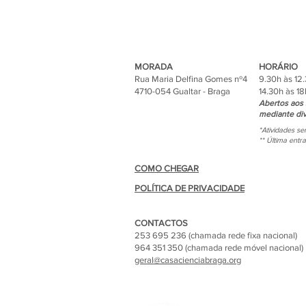
MORADA
HORÁRIO
Rua Maria Delfina Gomes nº4
9.30h às 12
4710-054 Gualtar - Braga
14.30h às 18
Abertos aos 
mediante div
*Atividades s
** Última entr
COMO CHEGAR
POLÍTICA DE PRIVACIDADE
CONTACTOS
253 695 236 (chamada rede fixa nacional)
964 351 350 (chamada rede móvel nacional)
geral@casacienciabraga.org