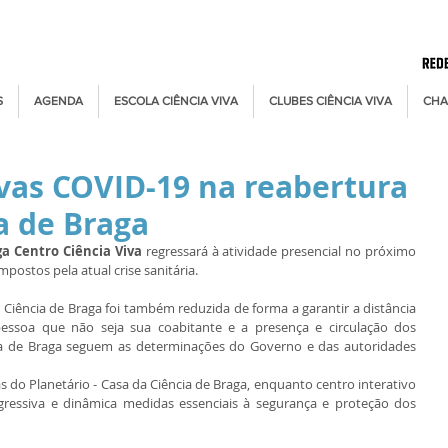
S
AGENDA
ESCOLA CIÊNCIA VIVA
CLUBES CIÊNCIA VIVA
CHA
vas COVID-19 na reabertura
a de Braga
ga Centro Ciência Viva
 regressará à atividade presencial no próximo 
postos pela atual crise sanitária. 
Ciência de Braga foi também reduzida de forma a garantir a distância 
ssoa que não seja sua coabitante e a presença e circulação dos 
cia de Braga seguem as determinações do Governo e das autoridades 
s do Planetário - Casa da Ciência de Braga, enquanto centro interativo 
ogressiva e dinâmica medidas essenciais à segurança e proteção dos 