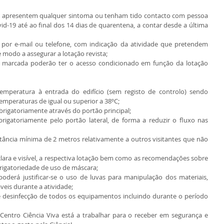
ue apresentem qualquer sintoma ou tenham tido contacto com pessoa 
-19 até ao final dos 14 dias de quarentena, a contar desde a última 
 por e-mail ou telefone, com indicação da atividade que pretendem 
 modo a assegurar a lotação revista;  
a marcada poderão ter o acesso condicionado em função da lotação 
mperatura à entrada do edifício (sem registo de controlo) sendo 
mperaturas de igual ou superior a 38ºC;  
brigatoriamente através do portão principal;  
brigatoriamente pelo portão lateral, de forma a reduzir o fluxo nas 
ância mínima de 2 metros relativamente a outros visitantes que não 
clara e visível, a respectiva lotação bem como as recomendações sobre 
igatoriedade de uso de máscara;  
oderá justificar-se o uso de luvas para manipulação dos materiais, 
veis durante a atividade;  
 e desinfecção de todos os equipamentos incluindo durante o período 
 Centro Ciência Viva está a trabalhar para o receber em segurança e 