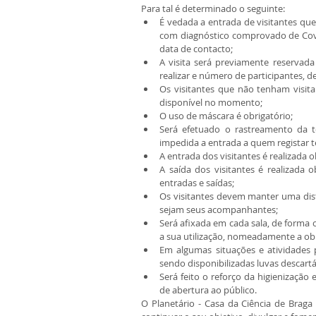
Para tal é determinado o seguinte:  
É vedada a entrada de visitantes q
com diagnóstico comprovado de Covid
data de contacto;  
A visita será previamente reservada
realizar e número de participantes, de
Os visitantes que não tenham visit
disponível no momento;  
O uso de máscara é obrigatório;  
Será efetuado o rastreamento da te
impedida a entrada a quem registar te
A entrada dos visitantes é realizada o
A saída dos visitantes é realizada o
entradas e saídas;  
Os visitantes devem manter uma dist
sejam seus acompanhantes;  
Será afixada em cada sala, de forma 
a sua utilização, nomeadamente a obr
Em algumas situações e atividades p
sendo disponibilizadas luvas descartá
Será feito o reforço da higienização
de abertura ao público. 
O Planetário - Casa da Ciência de Braga