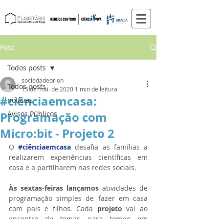
Post
Todos posts
sociedadeorion
Todos posts
15 de mai. de 2020
1 min de leitura
#ciênciaemcasa:
notícias
Programação com
Avisos Públicos
Micro:bit - Projeto 2
O 
#ciênciaemcasa
 desafia as famílias a 
realizarem experiências científicas em 
casa e a partilharem nas redes sociais. 
Às sextas-feiras lançamos 
atividades de 
programação simples de fazer em casa 
com pais e filhos. Cada 
projeto
 vai ao 
encontro de temas para tempo em 