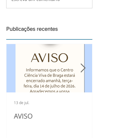
Palestra de preparação
Atividades bui
para a observação do
Ciência Viva n
grande Eclipse Solar de
2026
Publicações recentes
13 de jul.
AVISO