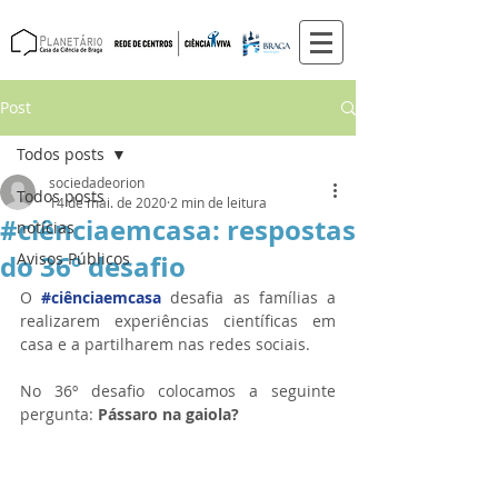
Post
Todos posts
sociedadeorion
Todos posts
14 de mai. de 2020
2 min de leitura
#ciênciaemcasa: respostas
notícias
do 36º desafio
Avisos Públicos
O 
#ciênciaemcasa
 desafia as famílias a 
realizarem experiências científicas em 
casa e a partilharem nas redes sociais. 
No 36º desafio colocamos a seguinte 
pergunta: 
Pássaro na gaiola?