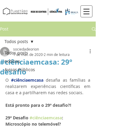
Post
Todos posts
sociedadeorion
Todos posts
1 de mai. de 2020
2 min de leitura
#ciênciaemcasa: 29º
notícias
desafio
Avisos Públicos
O 
#ciênciaemcasa
 desafia as famílias a 
realizarem experiências científicas em 
casa e a partilharem nas redes sociais. 
Está pronto para o 29º desafio?!
29º Desafio 
#ciênciaemcasa
: 
Microscópio no telemóvel?