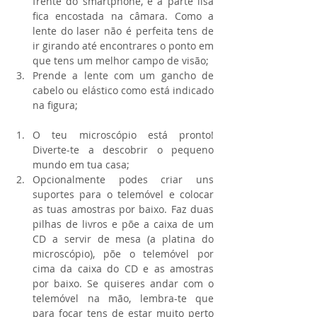
frente do smartphone, e a parte lisa 
fica encostada na câmara. Como a 
lente do laser não é perfeita tens de 
ir girando até encontrares o ponto em 
que tens um melhor campo de visão;  
Prende a lente com um gancho de 
cabelo ou elástico como está indicado 
na figura; 
O teu microscópio está pronto! 
Diverte-te a descobrir o pequeno 
mundo em tua casa;  
Opcionalmente podes criar uns 
suportes para o telemóvel e colocar 
as tuas amostras por baixo. Faz duas 
pilhas de livros e põe a caixa de um 
CD a servir de mesa (a platina do 
microscópio), põe o telemóvel por 
cima da caixa do CD e as amostras 
por baixo. Se quiseres andar com o 
telemóvel na mão, lembra-te que 
para focar tens de estar muito perto 