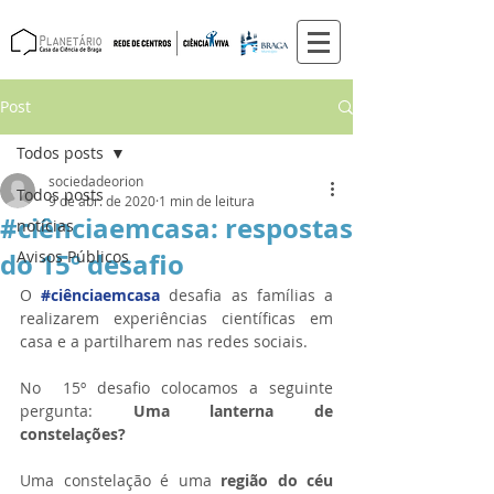
Post
Todos posts
sociedadeorion
Todos posts
9 de abr. de 2020
1 min de leitura
#ciênciaemcasa: respostas
notícias
do 15º desafio
Avisos Públicos
O 
#ciênciaemcasa
 desafia as famílias a 
realizarem experiências científicas em 
casa e a partilharem nas redes sociais. 
No  15º desafio colocamos a seguinte 
pergunta: 
Uma lanterna de 
constelações?
Uma constelação é uma 
região do céu