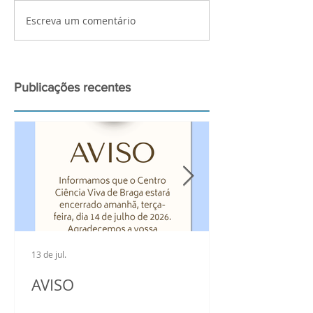
Escreva um comentário
Palestra de preparação
Atividades bui
para a observação do
Ciência Viva n
grande Eclipse Solar de
2026
Publicações recentes
13 de jul.
AVISO