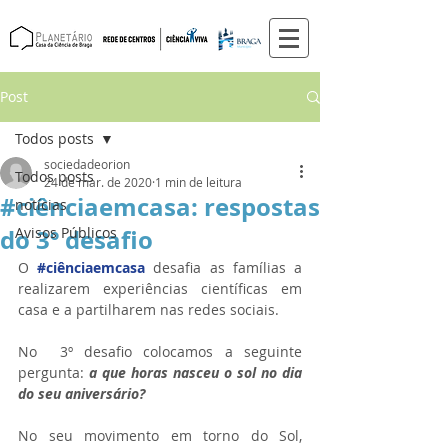
Post
Todos posts
sociedadeorion
Todos posts
24 de mar. de 2020
1 min de leitura
#ciênciaemcasa: respostas
notícias
do 3º desafio
Avisos Públicos
O 
#ciênciaemcasa
 desafia as famílias a 
realizarem experiências científicas em 
casa e a partilharem nas redes sociais. 
No  3º desafio colocamos a seguinte 
pergunta: 
a que horas nasceu o sol no dia 
do seu aniversário?
No seu movimento em torno do Sol, 