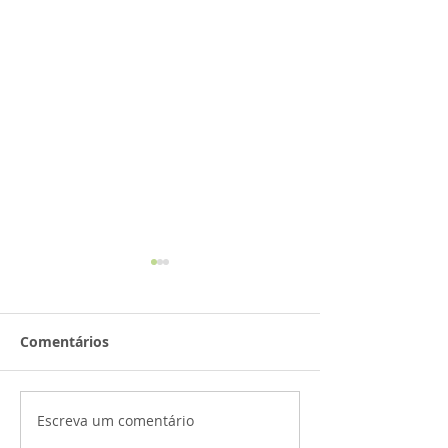
Comentários
Sarau de Outono!
Escreva um comentário
𝐀𝐭𝐢𝐯𝐢𝐝𝐚𝐝𝐞𝐬 𝐜𝐢𝐞𝐧𝐭𝐢́