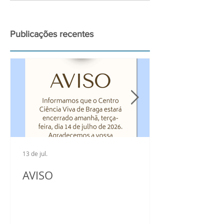
𝐚 𝟏𝟏 𝐝𝐞 𝐬𝐞𝐭𝐞𝐦𝐛𝐫𝐨
Publicações recentes
13 de jul.
AVISO