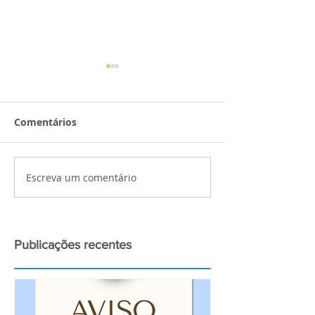
Comentários
Sarau de Outono!
Escreva um comentário
𝐀𝐭𝐢𝐯𝐢𝐝𝐚𝐝𝐞𝐬 𝐜𝐢𝐞𝐧𝐭𝐢́
𝐚 𝟏𝟏 𝐝𝐞 𝐬𝐞𝐭𝐞𝐦𝐛𝐫𝐨
Publicações recentes