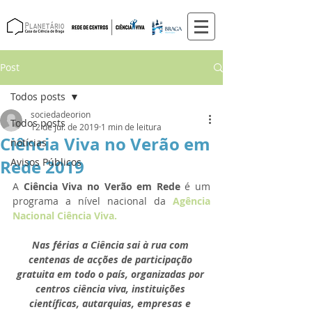
Post
Todos posts
sociedadeorion
Todos posts
12 de jul. de 2019
1 min de leitura
Ciência Viva no Verão em
notícias
Rede 2019
Avisos Públicos
A 
Ciência Viva no Verão em Rede 
é um 
programa a nível nacional da 
Agência 
Nacional Ciência Viva.
Nas férias a Ciência sai à rua com 
centenas de acções de participação 
gratuita em todo o país, organizadas por 
centros ciência viva, instituições 
científicas, autarquias, empresas e 