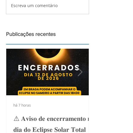
Escreva um comentário
Palestra de pr
para a observa
grande Eclipse
2026
Publicações recentes
há 7 horas
⚠️ 𝐀𝐯𝐢𝐬𝐨 𝐝𝐞 𝐞𝐧𝐜𝐞𝐫𝐫𝐚𝐦𝐞𝐧𝐭𝐨 𝐧𝐨
𝐝𝐢𝐚 𝐝𝐨 𝐄𝐜𝐥𝐢𝐩𝐬𝐞 𝐒𝐨𝐥𝐚𝐫 𝐓𝐨𝐭𝐚𝐥