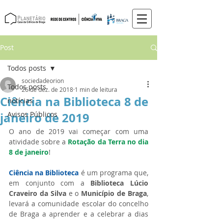
Post
Todos posts
sociedadeorion
Todos posts
26 de dez. de 2018
1 min de leitura
Ciência na Biblioteca 8 de
notícias
janeiro de 2019
Avisos Públicos
O ano de 2019 vai começar com uma 
atividade sobre a 
Rotação da Terra no dia 
8 de janeiro
!
Ciência na Biblioteca
 é um programa que, 
em conjunto com a 
Biblioteca Lúcio 
Craveiro da Silva
 e o 
Município de Braga
, 
levará a comunidade escolar do concelho 
de Braga a aprender e a celebrar a dias 