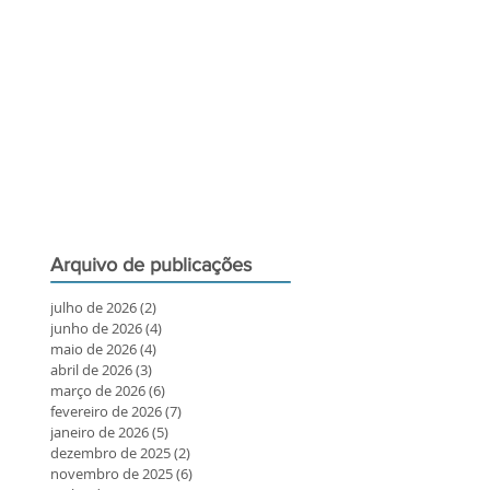
todos os participantes
o observar de forma s
A segurança na obser
do Sol será o tema cen
Arquivo de publicações
julho de 2026
(2)
2 posts
junho de 2026
(4)
4 posts
maio de 2026
(4)
4 posts
abril de 2026
(3)
3 posts
março de 2026
(6)
6 posts
fevereiro de 2026
(7)
7 posts
janeiro de 2026
(5)
5 posts
dezembro de 2025
(2)
2 posts
novembro de 2025
(6)
6 posts