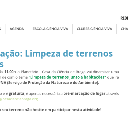
S
AGENDA
ESCOLA CIÊNCIA VIVA
CLUBES CIÊNCIA VIVA
CHA
zação: Limpeza de terrenos
s
às 11.00h
 o Planetário - Casa da Ciência de Braga vai dinamizar uma 
al de com o tema 
"Limpeza de terrenos junto a habitações"
 que irá 
PNA (Serviço de Proteção da Natureza e do Ambiente).
o e é 
gratuita
, é apenas necessária a 
pré-marcação de lugar
 através 
@casacienciabraga.org
o seu terreno não hesite em participar nesta atividade!