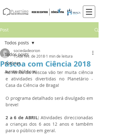
Post
Todos posts
sociedadeorion
Todos posts
15 de fev. de 2018
1 min de leitura
Páscoa com Ciência 2018
notícias
Avisos Públicos
As férias da Páscoa vão ter muita ciência 
e atividades divertidas no Planetário - 
Casa da Ciência de Braga! 
O programa detalhado será divulgado em 
breve!
2 a 6 de ABRIL:
 Atividades direccionadas 
a crianças dos 6 aos 12 anos e também 
para o público em geral.