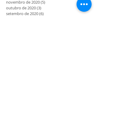
novembro de 2020
(5)
5 posts
outubro de 2020
(3)
3 posts
setembro de 2020
(6)
6 posts
agosto de 2020
(3)
3 posts
julho de 2020
(10)
10 posts
junho de 2020
(19)
19 posts
maio de 2020
(41)
41 posts
MORADA
Rua Maria Delfina Gomes nº4
4710-054 Gualtar - Braga
COMO CHEGAR
HORÁRIO
9.30h às 12.30h
14.30h às 18h
Abertos aos sábados, domingos e feriados mediante
divulgação e programação prévia.
*Atividades sempre mediante marcação.
** Última entrada 17.00h.
SIGA-NOS