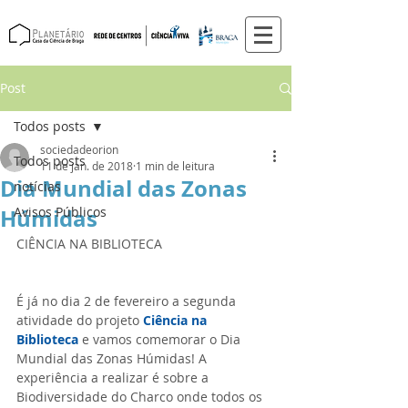
Post
Todos posts
sociedadeorion
Todos posts
11 de jan. de 2018
1 min de leitura
Dia Mundial das Zonas
notícias
Húmidas
Avisos Públicos
CIÊNCIA NA BIBLIOTECA
É já no dia 2 de fevereiro a segunda 
atividade do projeto 
Ciência na 
Biblioteca
 e vamos comemorar o Dia 
Mundial das Zonas Húmidas! A 
experiência a realizar é sobre a 
Biodiversidade do Charco onde todos os 