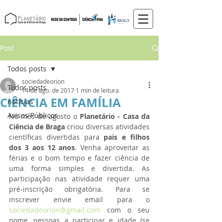
Post
Todos posts
sociedadeorion
Todos posts
14 de ago. de 2017
1 min de leitura
CIÊNCIA EM FAMÍLIA
notícias
Avisos Públicos
No mês de agosto o 
Planetário - Casa da 
Ciência de Braga
 criou diversas atividades 
científicas divertidas para 
pais e filhos 
dos 3 aos 12 anos
. Venha aproveitar as 
férias e o bom tempo e fazer ciência de 
uma forma simples e divertida. As 
participação nas atividade requer uma 
pré-inscrição obrigatória. Para se 
inscrever envie email para o 
sociedadeorion@gmail.com
 com o seu 
nome, pessoas a participar e idade (se 