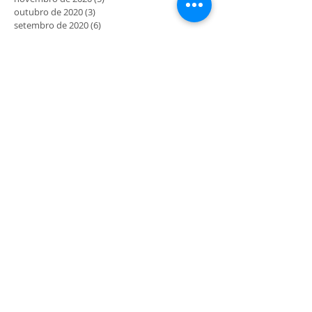
outubro de 2020
(3)
3 posts
setembro de 2020
(6)
6 posts
agosto de 2020
(3)
3 posts
julho de 2020
(10)
10 posts
junho de 2020
(19)
19 posts
maio de 2020
(41)
41 posts
MORADA
Rua Maria Delfina Gomes nº4
4710-054 Gualtar - Braga
COMO CHEGAR
HORÁRIO
9.30h às 12.30h
14.30h às 18h
Abertos aos sábados, domingos e feriados mediante
divulgação e programação prévia.
*Atividades sempre mediante marcação.
** Última entrada 17.00h.
SIGA-NOS