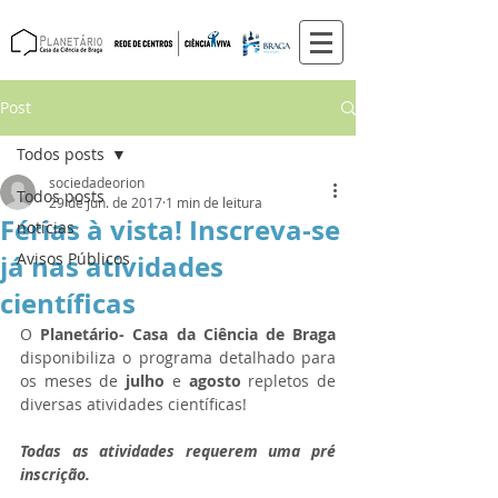
Post
Todos posts
sociedadeorion
Todos posts
29 de jun. de 2017
1 min de leitura
Férias à vista! Inscreva-se
notícias
já nas atividades
Avisos Públicos
científicas
O 
Planetário- Casa da Ciência de Braga
disponibiliza o programa detalhado para 
os meses de 
julho 
e 
agosto 
repletos de 
diversas atividades científicas! 
Todas as atividades requerem uma pré 
inscrição.