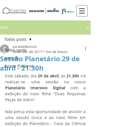
Post
Todos posts
sociedadeorion
Todos posts
24 de abr. de 2017
1 min de leitura
Sessão Planetário 29 de
notícias
abril - 21.30h
Avisos Públicos
Este sábado, dia 
29 de abril
, às 
21.30h
 irá 
realizar-se uma sessão no nosso 
Planetário Imersivo Digital
 com a 
exibição do novo filme "Duas Pequenas 
Peças de Vidro". 
Não perca esta oportunidade de assistir a 
uma sessão única e ao novo filme em 
exibição do Planetário - Casa da Ciência 