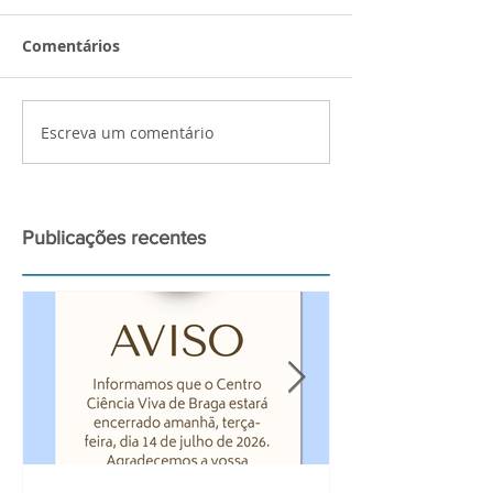
Comentários
Escreva um comentário
Palestra de preparação
Atividades bui
para a observação do
Ciência Viva n
grande Eclipse Solar de
2026
Publicações recentes