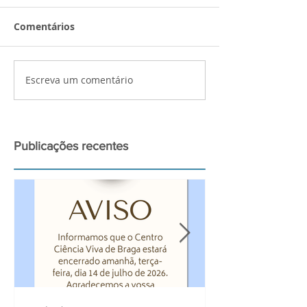
Comentários
Escreva um comentário
Palestra de preparação
Atividades bui
para a observação do
Ciência Viva n
grande Eclipse Solar de
2026
Publicações recentes