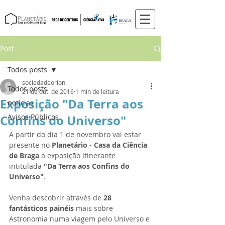
Post
Todos posts
sociedadeorion
Todos posts
21 de out. de 2016
1 min de leitura
Exposição "Da Terra aos
notícias
Confins do Universo"
Avisos Públicos
A partir do dia 1 de novembro vai estar 
presente no
 Planetário - Casa da Ciência 
de Braga 
a exposição itinerante 
intitulada 
"Da Terra aos Confins do 
Universo"
. 
Venha descobrir através de 
28 
fantásticos painéis
 mais sobre 
Astronomia numa viagem pelo Universo e 