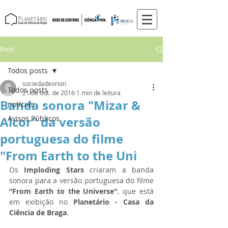
Post
Todos posts
sociedadeorion
Todos posts
21 de out. de 2016
1 min de leitura
Banda sonora "Mizar &
notícias
Alcor" da versão
Avisos Públicos
portuguesa do filme
"From Earth to the Uni
Os 
Imploding Stars
 criaram a banda 
sonora para a versão portuguesa do filme 
“From Earth to the Universe"
, que está 
em exibição no 
Planetário - Casa da 
Ciência de Braga
.