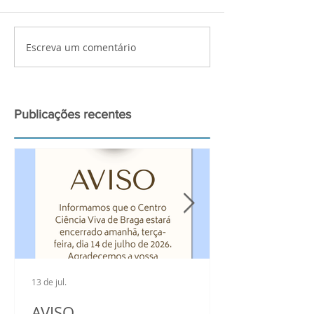
Escreva um comentário
Palestra de preparação
Atividades bui
para a observação do
Ciência Viva n
grande Eclipse Solar de
2026
Publicações recentes
13 de jul.
AVISO