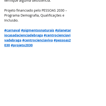
verifique alguma desistência.
Projeto financiado pelo PESSOAS 2030 – 
Programa Demografia, Qualificações e 
Inclusão.
#carnaval
#pigmentosnaturais
#planetar
iocasadacienciadebraga
#centrocienciavi
vadebraga
#centrocienciaviva
#pessoas2
030
#projeto2030