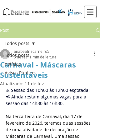
Post
Todos posts
anabeatrizcarneiro5
Todos posts
5 de fev.
1 min de leitura
Carnaval - Máscaras
notícias
Sustentáveis
Avisos Públicos
Atualizado:
11 de fev.
⚠️ Sessão das 10h00 às 12h00 esgotada! 
📢 Ainda restam algumas vagas para a 
sessão das 14h30 às 16h30.
Na terça-feira de Carnaval, dia 17 de 
fevereiro de 2026, teremos duas sessões 
de uma atividade de decoração de 
Máscaras de Carnaval. Uma sessão 